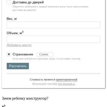
Доставка до дверей
Обратите внимание у каждой компании могут быть свои условия
доставки до дверей.
Вес, кг
3
Объем, м
Добавить место
Страхование
Если вам требуется страховка груза, то поставьте галочку.
Рассчитать
Стоимость является
ориентировочной
Использует систему
kto-dostavit.ru
Зачем ребенку конструктор?