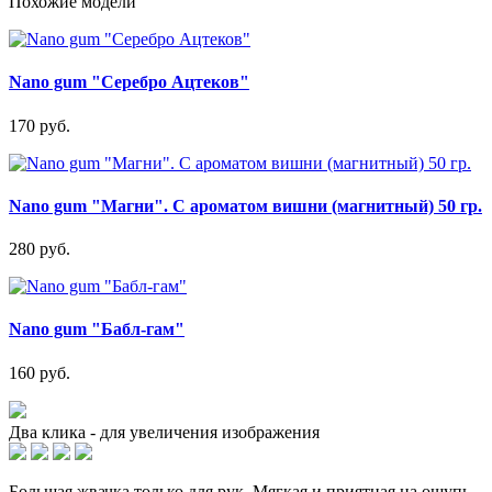
Похожие модели
Nano gum "Серебро Ацтеков"
170 руб.
Nano gum "Магни". С ароматом вишни (магнитный) 50 гр.
280 руб.
Nano gum "Бабл-гам"
160 руб.
Два клика - для увеличения изображения
Большая жвачка,только для рук. Мягкая и приятная на ощупь