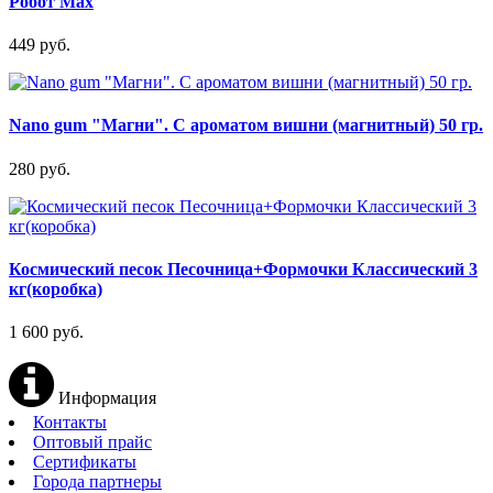
Робот Max
449 руб.
Nano gum "Магни". С ароматом вишни (магнитный) 50 гр.
280 руб.
Космический песок Песочница+Формочки Классический 3
кг(коробка)
1 600 руб.
Информация
Контакты
Оптовый прайс
Сертификаты
Города партнеры