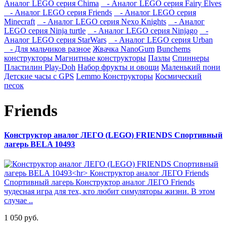
Аналог LEGO серия Chima
- Аналог LEGO серия Fairy Elves
- Аналог LEGO серия Friends
- Аналог LEGO серия
Minecraft
- Аналог LEGO серия Nexo Knights
- Аналог
LEGO серия Ninja turtle
- Аналог LEGO серия Ninjago
-
Аналог LEGO серия StarWars
- Аналог LEGO серия Urban
- Для мальчиков разное
Жвачка NanoGum
Bunchems
конструкторы
Магнитные конструкторы
Пазлы
Спиннеры
Пластилин Play-Doh
Набор фрукты и овощи
Маленький пони
Детские часы с GPS
Lemmo Конструкторы
Космический
песок
Friends
Конструктор аналог ЛЕГО (LEGO) FRIENDS Спортивный
лагерь BELA 10493
1 050 руб.