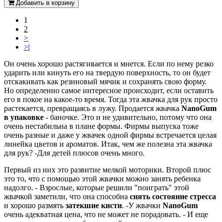
Добавить в корзину
1
2
>
>|
Он очень хорошо растягивается и мнется. Если по нему резко
ударить или кинуть его на твердую поверхность, то он будет
отскакивать как резиновый мячик и сохранять свою форму.
Но определенно самое интересное происходит, если оставить
его в покое на какое-то время. Тогда эта жвачка для рук просто
растекается, превращаясь в лужу. Продается жвачка
NanoGum
в упаковке
- баночке. Это и не удивительно, потому что она
очень нестабильна в плане формы. Фирмы выпуска тоже
очень разные и даже у жвачек одной фирмы встречается целая
линейка цветов и ароматов. Итак, чем же полезна эта жвачка
для рук? -Для детей плюсов очень много.
Первый из них это развитие мелкой моторики. Второй плюс
это то, что с помощью этой жвачки можно занять ребенка
надолго. - Взрослые, которые решили "поиграть" этой
жвачкой заметили, что она способна
снять состояние стресса
и хорошо размять
затекшие кисти
. -У жвачки
NanoGum
очень адекватная цена, что не может не порадовать. - И еще