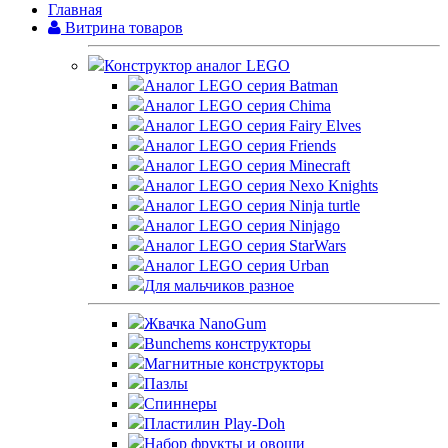
Главная
Витрина товаров
Конструктор аналог LEGO
Аналог LEGO серия Batman
Аналог LEGO серия Chima
Аналог LEGO серия Fairy Elves
Аналог LEGO серия Friends
Аналог LEGO серия Minecraft
Аналог LEGO серия Nexo Knights
Аналог LEGO серия Ninja turtle
Аналог LEGO серия Ninjago
Аналог LEGO серия StarWars
Аналог LEGO серия Urban
Для мальчиков разное
Жвачка NanoGum
Bunchems конструкторы
Магнитные конструкторы
Пазлы
Спиннеры
Пластилин Play-Doh
Набор фрукты и овощи