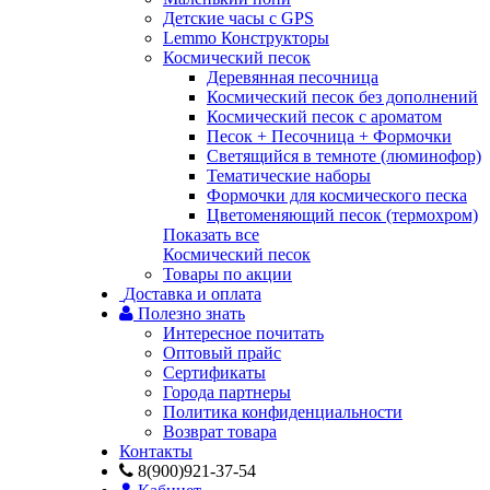
Детские часы с GPS
Lemmo Конструкторы
Космический песок
Деревянная песочница
Космический песок без дополнений
Космический песок с ароматом
Песок + Песочница + Формочки
Светящийся в темноте (люминофор)
Тематические наборы
Формочки для космического песка
Цветоменяющий песок (термохром)
Показать все
Космический песок
Товары по акции
Доставка и оплата
Полезно знать
Интересное почитать
Оптовый прайс
Сертификаты
Города партнеры
Политика конфиденциальности
Возврат товара
Контакты
8(900)921-37-54