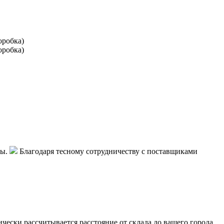
ры.
Благодаря тесному сотрудничеству с поставщиками
чески рассчитывается расстояние от склада до вашего города,