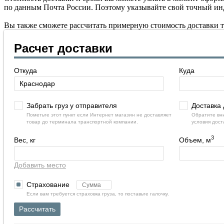
по данным Почта России. Поэтому указывайте свой точный ин
Вы также сможете рассчитать примерную стоимость доставки 
Расчет доставки
Откуда
Куда
Забрать груз у отправителя
Доставка 
Пометьте этот пункт если Интернет магазин не доставляет
Обратите вни
товар до терминала транспортной компании.
условия дост
3
Вес, кг
Объем, м
Добавить место
Страхование
Если вам требуется страховка груза, то поставьте галочку.
Рассчитать