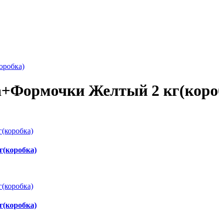
оробка)
а+Формочки Желтый 2 кг(коро
г(коробка)
г(коробка)